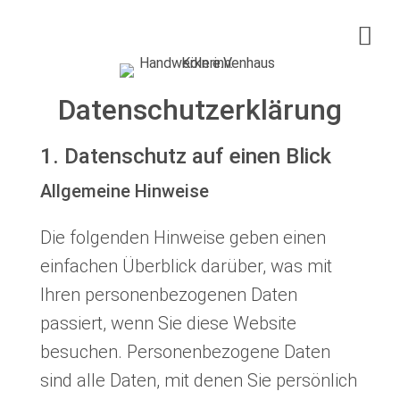
Handwerkerinnenhaus Köln e.V.
Mädchenprojekt Zukunft
Datenschutzerklärung
Frauenkurse
1. Da
tenschutz auf einen Blick
Über uns
Allgemeine Hinweise
Infos & Service
Die folgenden Hinweise geben einen
einfachen Überblick darüber, was mit
Spenden
Ihren personenbezogenen Daten
35 Jahre
passiert, wenn Sie diese Website
besuchen. Personenbezogene Daten
sind alle Daten, mit denen Sie persönlich