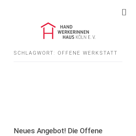
Handwerkerinnenhaus Köln e.V.
Mädchenprojekt Zukunft
Frauenkurse
SCHLAGWORT:
OFFENE WERKSTATT
Über uns
Infos & Service
Spenden
35 Jahre
Neues Angebot! Die Offene