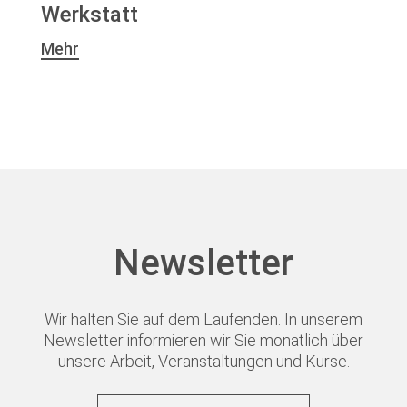
Werkstatt
Ansprechpartnerinnen
Kontakt
Mehr
JETZT SPENDEN
Facebook
Instagram
Youtube
Pride
Newsletter
Wir halten Sie auf dem Laufenden. In unserem
Newsletter informieren wir Sie monatlich über
unsere Arbeit, Veranstaltungen und Kurse.