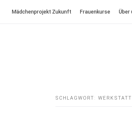
Mädchenprojekt Zukunft
Frauenkurse
Über 
Handwerkerinnenhaus Köln e
LERN- UND BILDUNGSORT FÜR MÄDCHEN UND FRA
SCHLAGWORT:
WERKSTAT