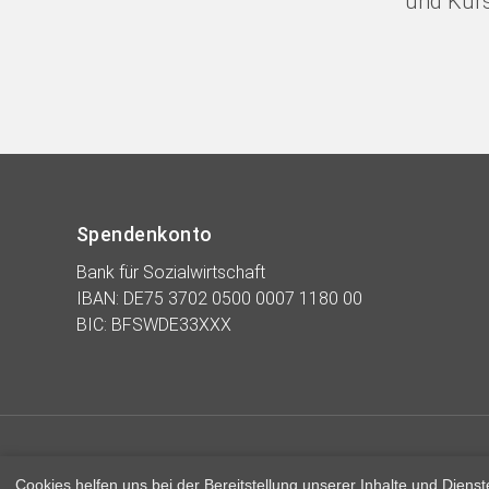
und Kur
Spendenkonto
Bank für Sozialwirtschaft
IBAN: DE75 3702 0500 0007 1180 00
BIC: BFSWDE33XXX
Kontakt
Impressum
Datenschutzerklärung
Cookies helfen uns bei der Bereitstellung unserer Inhalte und Die