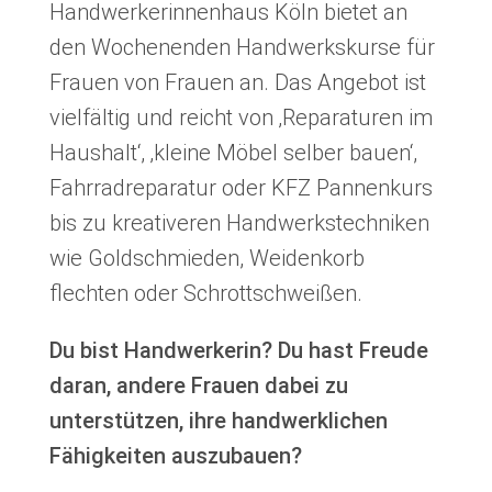
Handwerkerinnenhaus Köln bietet an
Ansprechpartnerinnen
Kontakt
den Wochenenden Handwerkskurse für
Frauen von Frauen an. Das Angebot ist
JETZT SPENDEN
vielfältig und reicht von ‚Reparaturen im
Haushalt‘, ‚kleine Möbel selber bauen‘,
Fahrradreparatur oder KFZ Pannenkurs
bis zu kreativeren Handwerkstechniken
Facebook
Instagram
Youtube
Pride
wie Goldschmieden, Weidenkorb
flechten oder Schrottschweißen.
Du bist Handwerkerin? Du hast Freude
daran, andere Frauen dabei zu
unterstützen, ihre handwerklichen
Fähigkeiten auszubauen?