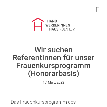
Handwerkerinnenhaus Köln e.V.
Mädchenprojekt Zukunft
Frauenkurse
Über uns
Wir suchen
Referentinnen für unser
Infos & Service
Frauenkursprogramm
(Honorarbasis)
Spenden
17. März 2022
35 Jahre
Das Frauenkursprogramm des