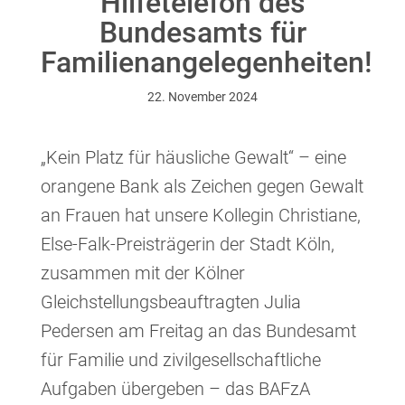
Hilfetelefon des
Ansprechpartnerinnen
Kontakt
Bundesamts für
Familienangelegenheiten!
JETZT SPENDEN
22. November 2024
„Kein Platz für häusliche Gewalt“ – eine
orangene Bank als Zeichen gegen Gewalt
Facebook
Instagram
Youtube
Pride
an Frauen hat unsere Kollegin Christiane,
Else-Falk-Preisträgerin der Stadt Köln,
zusammen mit der Kölner
Gleichstellungsbeauftragten Julia
Pedersen am Freitag an das Bundesamt
für Familie und zivilgesellschaftliche
Aufgaben übergeben – das BAFzA