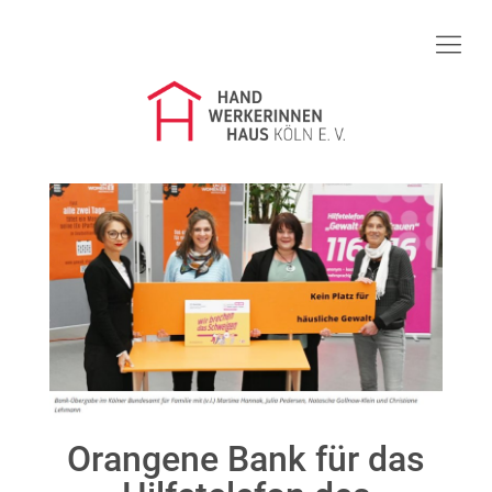
Handwerkerinnenhaus Köln e.V.
Mädchenprojekt Zukunft
Frauenkurse
Über uns
Infos & Service
Spenden
35 Jahre
Orangene Bank für das