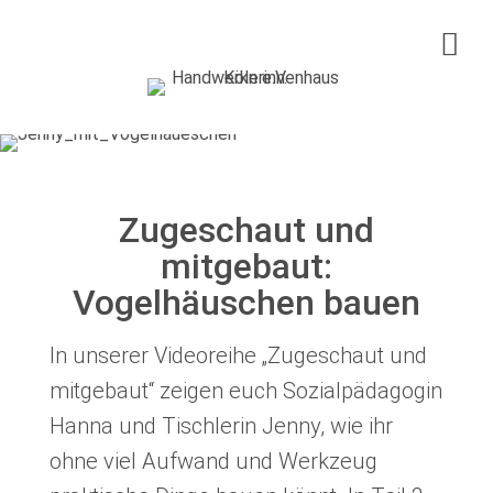
Handwerkerinnenhaus Köln e.V.
Mädchenprojekt Zukunft
Frauenkurse
Über uns
Zugeschaut und
mitgebaut:
Infos & Service
Vogelhäuschen bauen
Spenden
In unserer Videoreihe „Zugeschaut und
mitgebaut“ zeigen euch Sozialpädagogin
35 Jahre
Hanna und Tischlerin Jenny, wie ihr
ohne viel Aufwand und Werkzeug