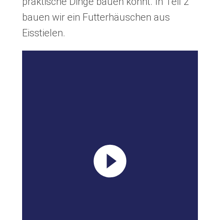
praktische Dinge bauen könnt. In Teil 2
Ansprechpartnerinnen
Kontakt
bauen wir ein Futterhäuschen aus
Eisstielen.
JETZT SPENDEN
Facebook
Instagram
Youtube
Pride